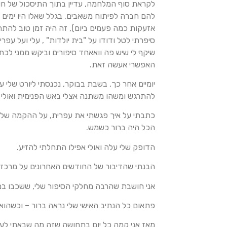
לקראת סוף המלחמה, עדיין בתוך התיסכול של חוס
להם חברה לפיתוח משאבים. בגלל שאלו היו ימים ש
אזעקות כמה פעמים ביום), זה היה זמן טוב להת
סיפרתי לטל ודודו על "בית יולדות" , עלי ועל עפר
שיקף לי שיש פה וואאחד סיפורים וביקש ממני לכת
האפשרי אעשה זאת.
יומיים אחר כך, בשבת בבוקר, נכנסתי ליורט שלי
להתרגש ומשהו משתנה אצלי באש הפנימית ואולי מ
כתבתי על איך פגשתי את עפרית, על ההקמה של ב
הכל היה ברור כשמש.
הדופק שלי עלה ואולי אפילו התחלתי להזיע.
הבנתי שהדיבור של החודשים האחרונים על מרכז לי
אני חושבת שהרבה מחלקי הסיפור שלי, ששכבו ב
פתאום כל הנתיב האישי שלי נראה ברור – וכשהו
מאז אני קמה כל יום בתחושה שזה מה שבאתי לע