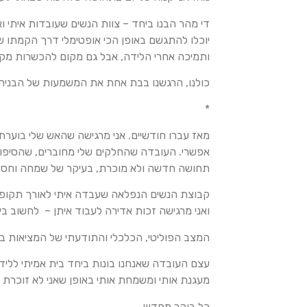
די מהר הבנו ביחד – צוות הנשים שעובדות איתי ו
יוכלו להתגשם באופן הכי אופטימלי דרך הקמתו של מ
ותמיכה אחרי הלידה, אבל גם מקום להכשרות מקצו
כולנו, הרגשנו בבת אחת את המשמעות של הבניה 
*
מאז עברו חודשיים. אני מרגישה שהאש שלי בוערת
אפשרי. העובדה שהחלקים שלי מחוברים, שהסיפור
תחושה חדשה ולא מוכרת, בעיקר של שמחה וחסד 
קבוצת הנשים הנפלאה שעבדה איתי לאורך תקופ
ואני מרגישה זכות אדירה לעבוד איתן – לחשוב בי
המצב הפוליטי, הכלכלי והתודעתי של המציאות בה א
עצם העובדה שאנחנו בונות ביחד בית אמיתי ללי
מעגנת אותי ומשמחת אותי באופן שאני לא זוכרת כ
כל בוקר מחדש.