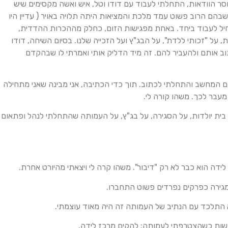
ר הוודאות, התחלתי לעבוד עם דודו וטל, איש ואשה מקסימים שיש
בהם הרוב פשוט עמד מלכת והמציאות היתה תלויה באויר ( עדיין היו
חיל לעבוד ביחד. באחת מפגישות הזום, כחלק מההכרות ההדדית,
ית, על "זכותי ללדת", על הבג"ץ ועל הזכייה שלנו. בסיום השיחה, דודו
וב אותם ולהעביר להם. זה מיד הדליק אותי ואמרתי לו שבהקדם
 עם המחשב והתחלתי לכתוב. תוך כדי הכתיבה, אני מבינה שאני מתחילה
עבר לכך. משהו קורה לי.
ית יולדות, על הסגירה, על בג"ץ, על העמותה שהתחלתי לנהל ופתאום
דה הוא כבר לא רק "דיבור". משהו קרה לי ויצאתי מהיורט אחרת.
מגירה כפרקים נפרדים פשוט התחברו.
א התלכד עם הנתיב של העמותה זה היה מאוד עוצמתי.
שות כשהצטרפתי לעמותה: להקים מרכז לידה.