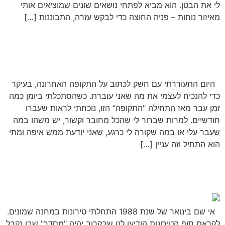
לי את הבטן. הוא מביא לפתחי נושאים שונים שמוציאים אותי
מאיזור נוחות – פניה החוצה כדי לבקש עזרה, התבוננות […]
פרק 36: כל בוקר מחדש
היום התעוררתי עם חשק לכתוב על התקופה האחרונה, בעיקר
כדי להנכיח לעצמי את מה שאני עוברת. כשהסתכלתי ביומן כמה
זמן עבר מאז התחילה "התקופה" הזו, נוכחתי לראות שעברו
חודשיים. למרות שברור לי שהכל מחובר וקשור, יש משהו במה
שעבר עלי או במה שקורה לי כרגע, שאני יודעת ממש איפה ומתי
הוא התחיל וזה עניין […]
פרק 35: מלחמה ושלום
אי שם בינואר של שנת 1988 התחלתי טירונות במחנה שמונים.
לקראת סוף הטירונות הודיעו לנו שבקרוב יהיה "מסדר" שבו נקבל