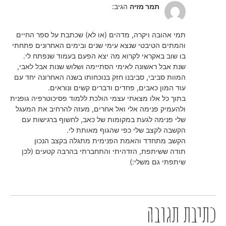
30/08/2024 בשעה 08:05
תמר מזיה
הגיב:
תמי אהובה ויקרה, מדהים (או לא) שכתבת על ספר החיים
והמתים הטיבטי שנצא עימי שנים ובימים האחרונים פתחתי
בו שוב באקראי לקרוא מה יצא הפעם בעמוד שנפתח לי.
שנת אבל ראשונה לאימי הסתיימה ושלוש שנות אבל לאבי,
המוות סביבי, סביבנו חזק בנוכחותו בשנה האחרונה יחד עם
עוד המון כאבים, פחדים ודברים קשים ונוראים.
בתוך כל אלו מצאתי עצמי הולכת ללמוד פסיכוטרפיה גופנית
ולהעמיק פנימה אלי ואל אחרים, מעזה להרחיב את המעגל
שלי פנימה לגעת במקומות של כאב, לחשוף ברגישות עם
הקשבה לקצב שלי כפי שהגוף מאותת לי.
הקשב מתחדד והאמת הפנימית מתגלה בקצב הנכון
תודה ששיתפת, הזדהיתי והתחברתי בהרבה קטעים (לכן
שיתפתי גם משלי:)
הגב
כתיבת תגובה