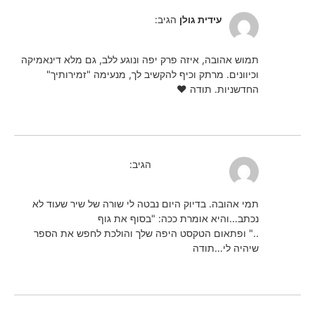
30/08/2024 בשעה 18:41
עידית גולן
הגיב:
תמוש אהובה, איזה פרק יפה ונוגע ללב, גם מלא דינאמיקה
וכיוונים. מרתק וכיף להקשיב לך, מנעימה "זמירותיך"
החדשניות. תודה ❤️
הגב
30/08/2024 בשעה 13:54
דנה מירטנבאום
הגיב:
תמי אהובה. בדיוק היום נבטה לי שורה של שיר שעוד לא
נכתב…והיא אומרת ככה: "בסוף את גוף
.." ופתאום הטקסט היפה שלך והולכת לחפש את הספר
שיהיה לי…תודה
הגב