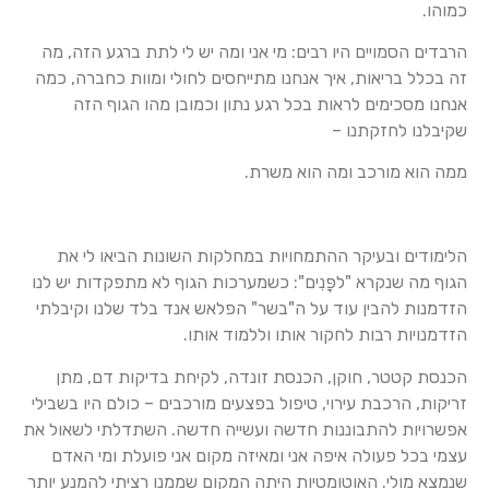
כמוהו.
הרבדים הסמויים היו רבים: מי אני ומה יש לי לתת ברגע הזה, מה
זה בכלל בריאות, איך אנחנו מתייחסים לחולי ומוות כחברה, כמה
אנחנו מסכימים לראות בכל רגע נתון וכמובן מהו הגוף הזה
שקיבלנו לחזקתנו –
ממה הוא מורכב ומה הוא משרת.
הלימודים ובעיקר ההתמחויות במחלקות השונות הביאו לי את
הגוף מה שנקרא "לפָּנִים": כשמערכות הגוף לא מתפקדות יש לנו
הזדמנות להבין עוד על ה"בשר" הפלאש אנד בלד שלנו וקיבלתי
הזדמנויות רבות לחקור אותו וללמוד אותו.
הכנסת קטטר, חוקן, הכנסת זונדה, לקיחת בדיקות דם, מתן
זריקות, הרכבת עירוי, טיפול בפצעים מורכבים – כולם היו בשבילי
אפשרויות להתבוננות חדשה ועשייה חדשה. השתדלתי לשאול את
עצמי בכל פעולה איפה אני ומאיזה מקום אני פועלת ומי האדם
שנמצא מולי. האוטומטיות היתה המקום שממנו רציתי להמנע יותר